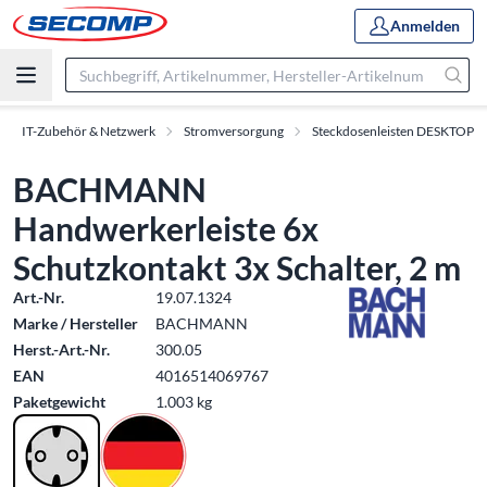
Anmelden
IT-Zubehör & Netzwerk
Stromversorgung
Steckdosenleisten DESKTOP
BACHMANN
Handwerkerleiste 6x
Schutzkontakt 3x Schalter, 2 m
Art.-Nr.
19.07.1324
Marke / Hersteller
BACHMANN
Herst.-Art.-Nr.
300.05
EAN
4016514069767
Paketgewicht
1.003 kg