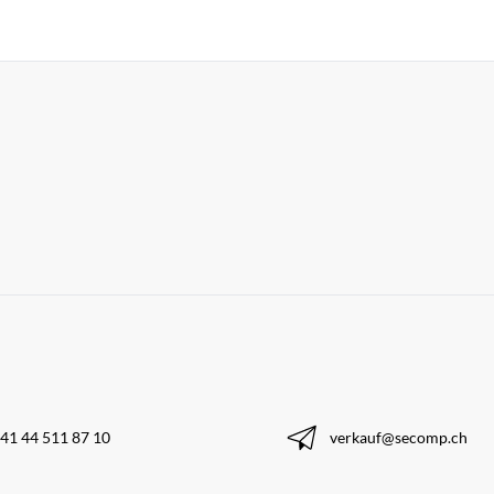
41 44 511 87 10
verkauf@secomp.ch