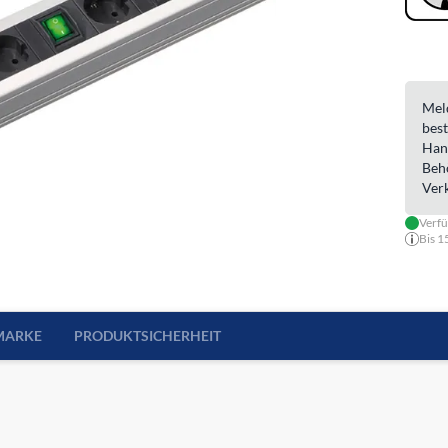
Meld
best
Han
Beh
Ver
Verf
Bis 1
MARKE
PRODUKTSICHERHEIT