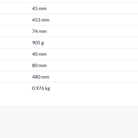
45 mm
453 mm
74 mm
905 g
40 mm
80 mm
480 mm
0.976 kg