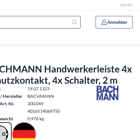
Info EN
Anmelden
CHMANN Handwerkerleiste 4x
utzkontakt, 4x Schalter, 2 m
.
19.07.1323
/ Hersteller
BACHMANN
Art.-Nr.
300.049
4016514069750
ewicht
0.976 kg