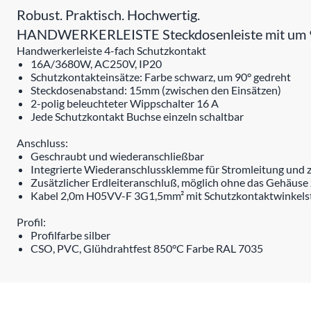
Robust. Praktisch. Hochwertig.
HANDWERKERLEISTE Steckdosenleiste mit um 90°
Handwerkerleiste 4-fach Schutzkontakt
16A/3680W, AC250V, IP20
Schutzkontakteinsätze: Farbe schwarz, um 90° gedreht
Steckdosenabstand: 15mm (zwischen den Einsätzen)
2-polig beleuchteter Wippschalter 16 A
Jede Schutzkontakt Buchse einzeln schaltbar
Anschluss:
Geschraubt und wiederanschließbar
Integrierte Wiederanschlussklemme für Stromleitung und zu
Zusätzlicher Erdleiteranschluß, möglich ohne das Gehäuse 
Kabel 2,0m H05VV-F 3G1,5mm² mit Schutzkontaktwinkels
Profil:
Profilfarbe silber
CSO, PVC, Glühdrahtfest 850°C Farbe RAL 7035