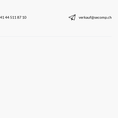
41 44 511 87 10
verkauf@secomp.ch