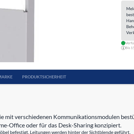
Meld
best
Han
Beh
Ver
Verf
Bis 1
MARKE
PRODUKTSICHERHEIT
 mit verschiedenen Kommunikationsmodulen bestückt
e-Office oder für das Desk-Sharing konzipiert.
l befestigt, Leitungen werden hinter der Sichtblende geführt.