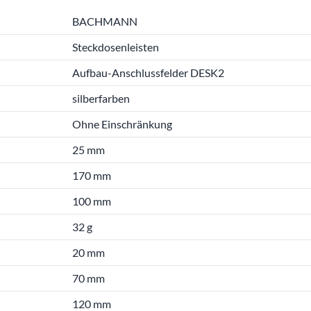
BACHMANN
Steckdosenleisten
Aufbau-Anschlussfelder DESK2
silberfarben
Ohne Einschränkung
25 mm
170 mm
100 mm
32 g
20 mm
70 mm
120 mm