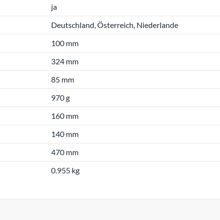
ja
Deutschland, Österreich, Niederlande
100 mm
324 mm
85 mm
970 g
160 mm
140 mm
470 mm
0.955 kg