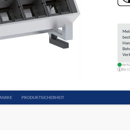
Meld
best
Han
Beh
Ver
Verf
Bis 1
MARKE
PRODUKTSICHERHEIT