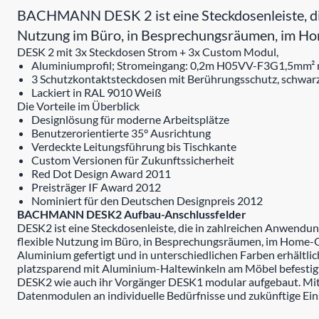
BACHMANN DESK 2 ist eine Steckdosenleiste, die
Nutzung im Büro, in Besprechungsräumen, im Hom
DESK 2 mit 3x Steckdosen Strom + 3x Custom Modul,
Aluminiumprofil; Stromeingang: 0,2m H05VV-F3G1,5mm² mi
3 Schutzkontaktsteckdosen mit Berührungsschutz, schwarz
Lackiert in RAL 9010 Weiß
Die Vorteile im Überblick
Designlösung für moderne Arbeitsplätze
Benutzerorientierte 35° Ausrichtung
Verdeckte Leitungsführung bis Tischkante
Custom Versionen für Zukunftssicherheit
Red Dot Design Award 2011
Preisträger IF Award 2012
Nominiert für den Deutschen Designpreis 2012
BACHMANN DESK2 Aufbau-Anschlussfelder
DESK2 ist eine Steckdosenleiste, die in zahlreichen Anwend
flexible Nutzung im Büro, in Besprechungsräumen, im Home-Off
Aluminium gefertigt und in unterschiedlichen Farben erhältl
platzsparend mit Aluminium-Haltewinkeln am Möbel befestigt,
DESK2 wie auch ihr Vorgänger DESK1 modular aufgebaut. 
Datenmodulen an individuelle Bedürfnisse und zukünftige Ei