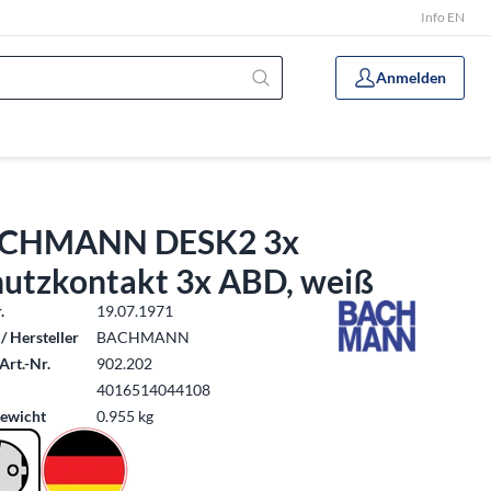
Info EN
Anmelden
CHMANN DESK2 3x
hutzkontakt 3x ABD, weiß
.
19.07.1971
/ Hersteller
BACHMANN
Art.-Nr.
902.202
4016514044108
ewicht
0.955 kg