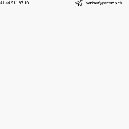
41 44 511 87 10
verkauf@secomp.ch