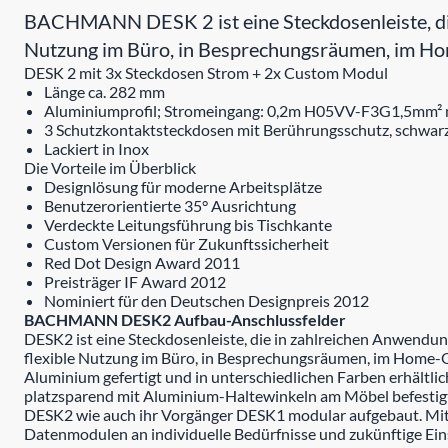
BACHMANN DESK 2 ist eine Steckdosenleiste, die
Nutzung im Büro, in Besprechungsräumen, im Hom
DESK 2 mit 3x Steckdosen Strom + 2x Custom Modul
Länge ca. 282 mm
Aluminiumprofil; Stromeingang: 0,2m H05VV-F3G1,5mm² mi
3 Schutzkontaktsteckdosen mit Berührungsschutz, schwarz
Lackiert in Inox
Die Vorteile im Überblick
Designlösung für moderne Arbeitsplätze
Benutzerorientierte 35° Ausrichtung
Verdeckte Leitungsführung bis Tischkante
Custom Versionen für Zukunftssicherheit
Red Dot Design Award 2011
Preisträger IF Award 2012
Nominiert für den Deutschen Designpreis 2012
BACHMANN DESK2 Aufbau-Anschlussfelder
DESK2 ist eine Steckdosenleiste, die in zahlreichen Anwend
flexible Nutzung im Büro, in Besprechungsräumen, im Home-Off
Aluminium gefertigt und in unterschiedlichen Farben erhältl
platzsparend mit Aluminium-Haltewinkeln am Möbel befestigt,
DESK2 wie auch ihr Vorgänger DESK1 modular aufgebaut. 
Datenmodulen an individuelle Bedürfnisse und zukünftige Ei