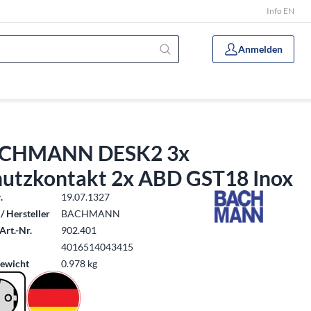
Info EN
Anmelden
CHMANN DESK2 3x
hutzkontakt 2x ABD GST18 Inox
.
19.07.1327
/ Hersteller
BACHMANN
Art.-Nr.
902.401
4016514043415
ewicht
0.978 kg