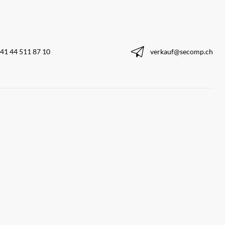
41 44 511 87 10
verkauf@secomp.ch