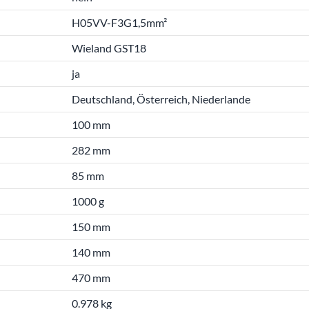
H05VV-F3G1,5mm²
Wieland GST18
ja
Deutschland, Österreich, Niederlande
100 mm
282 mm
85 mm
1000 g
150 mm
140 mm
470 mm
0.978 kg