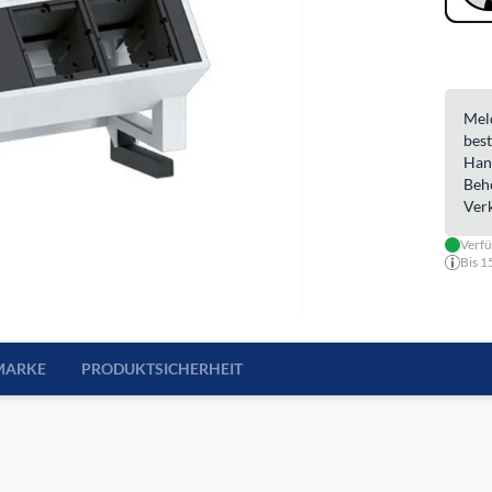
Meld
best
Han
Beh
Ver
Verf
Bis 1
MARKE
PRODUKTSICHERHEIT