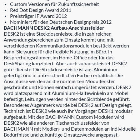
Custom Versionen für Zukunftssicherheit
Red Dot Design Award 2011
Preisträger IF Award 2012
Nominiert für den Deutschen Designpreis 2012
BACHMANN DESK2 Aufbau-Anschlussfelder
DESK2 ist eine Steckdosenleiste, die in zahlreichen
Anwendungsbereichen zum Einsatz kommt und mit
verschiedenen Kommunikationsmodulen bestückt werden
kann. Sie wurde für die flexible Nutzung im Büro, in
Besprechungsräumen, im Home-Office oder für das
DeskSharing konzipiert. Aber auch zuhause leistet DESK2
gute Dienste. Die Steckdosenleiste ist aus Aluminium
gefertigt und in unterschiedlichen Farben erhältlich. Die
Anschlüsse werden an die normierten Modulfenster
geschraubt und können einfach umgerüstet werden. DESK2
wird platzsparend mit Aluminium-Haltewinkeln am Möbel
befestigt, Leitungen werden hinter der Sichtblende geführt.
Besonderes Augenmerk wurde bei DESK2 auf Design gelegt.
Technisch ist DESK2 wie auch ihr Vorgänger DESK1 modular
aufgebaut. Mit den BACHMANN Custom Modulen wird
DESK2 wie alle anderen Tischanschlussfelder von
BACHMANN mit Medien- und Datenmodulen an individuelle
Bedürfnisse und zukünftige Einsatzzwecke angepasst.