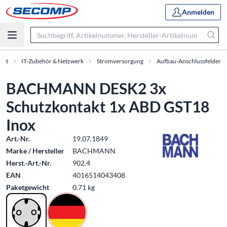
Anmelden
ent
IT-Zubehör & Netzwerk
Stromversorgung
Aufbau-Anschlussfelder
BACHMANN DESK2 3x
Schutzkontakt 1x ABD GST18
Inox
Art.-Nr.
19.07.1849
Marke / Hersteller
BACHMANN
Herst.-Art.-Nr.
902.4
EAN
4016514043408
Paketgewicht
0.71 kg