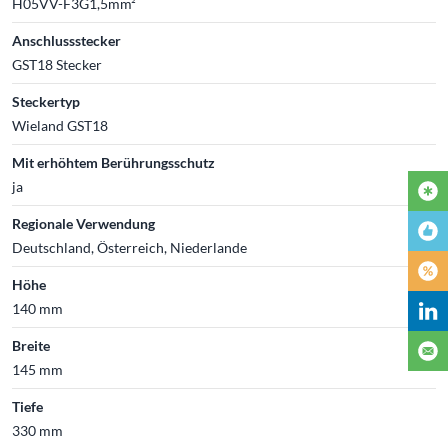
H05VV-F3G1,5mm²
Anschlussstecker
GST18 Stecker
Steckertyp
Wieland GST18
Mit erhöhtem Berührungsschutz
ja
Regionale Verwendung
Deutschland, Österreich, Niederlande
Höhe
140 mm
Breite
145 mm
Tiefe
330 mm