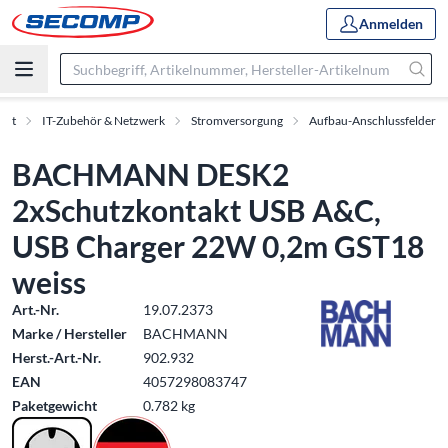
Anmelden
ent
IT-Zubehör & Netzwerk
Stromversorgung
Aufbau-Anschlussfelder
BACHMANN DESK2
2xSchutzkontakt USB A&C,
USB Charger 22W 0,2m GST18
weiss
Art.-Nr.
19.07.2373
Marke / Hersteller
BACHMANN
Herst.-Art.-Nr.
902.932
EAN
4057298083747
Paketgewicht
0.782 kg