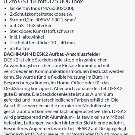
0,2m GST18 mit 375.000 Inox
lackiert in Inox (MAS0802000),
2xSchutzkontaktsteckdose sw,
Strom 0,2m H05VV-F3G1,5mm²
mit GST18i3 Stecker,
Steckdose: Kunststoff, schwarz
inkl. Haltewinkel
Tischplattenstärke: 10 – 40 mm
im Karton
BACHMANN DESK2 Aufbau-Anschlussfelder
DESK2 ist eine Steckdosenleiste, die in zahlreichen
Anwendungsbereichen zum Einsatz kommt und mit
verschiedenen Kommunikationsmodulen bestückt werden
kann. Sie wurde für die flexible Nutzung im Büro, in
Besprechungsräumen, im Home-Office oder für das
DeskSharing konzipiert. Aber auch zuhause leistet DESK2
gute Dienste. Die Steckdosenleiste ist aus Aluminium
gefertigt und in unterschiedlichen Farben erhältlich. Die
Anschlüsse werden an die normierten Modulfenster
geschraubt und können einfach umgerüstet werden. DESK2
wird platzsparend mit Aluminium-Haltewinkeln am Möbel
befestigt, Leitungen werden hinter der Sichtblende geführt.
Besonderes Augenmerk wurde bei DESK2 auf Design gelegt.
Technisch ist DESK2 wie auch ihr Vorgänger DESK1 modular