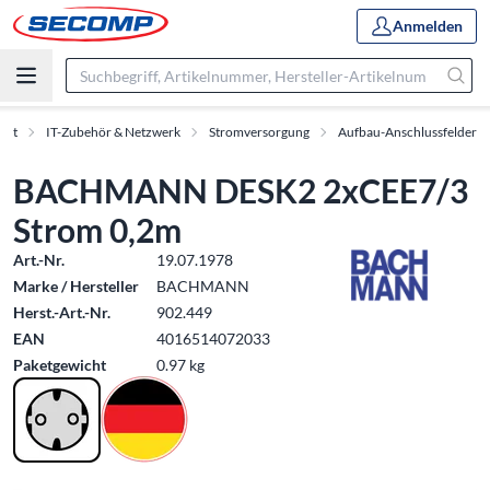
Anmelden
ent
IT-Zubehör & Netzwerk
Stromversorgung
Aufbau-Anschlussfelder
BACHMANN DESK2 2xCEE7/3
Strom 0,2m
Art.-Nr.
19.07.1978
Marke / Hersteller
BACHMANN
Herst.-Art.-Nr.
902.449
EAN
4016514072033
Paketgewicht
0.97 kg