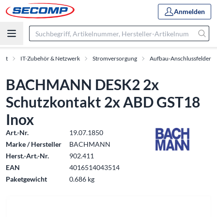
Anmelden
ent
IT-Zubehör & Netzwerk
Stromversorgung
Aufbau-Anschlussfelder
BACHMANN DESK2 2x
Schutzkontakt 2x ABD GST18
Inox
Art.-Nr.
19.07.1850
Marke / Hersteller
BACHMANN
Herst.-Art.-Nr.
902.411
EAN
4016514043514
Paketgewicht
0.686 kg