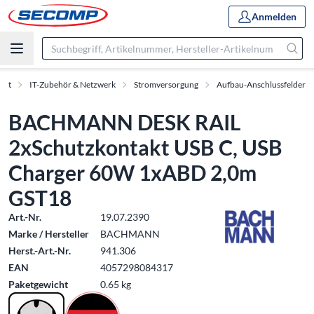
Anmelden
ent
IT-Zubehör & Netzwerk
Stromversorgung
Aufbau-Anschlussfelder
BACHMANN DESK RAIL
2xSchutzkontakt USB C, USB
Charger 60W 1xABD 2,0m
GST18
Art.-Nr.
19.07.2390
Marke / Hersteller
BACHMANN
Herst.-Art.-Nr.
941.306
EAN
4057298084317
Paketgewicht
0.65 kg