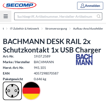
Anmelden
ent
IT-Zubehör & Netzwerk
Stromversorgung
Aufbau-Anschlussfelder
BACHMANN DESK RAIL 2x
Schutzkontakt 1x USB Charger
Art.-Nr.
19.07.2589
Marke / Hersteller
BACHMANN
Herst.-Art.-Nr.
941.101
EAN
4057298070587
Paketgewicht
0.646 kg