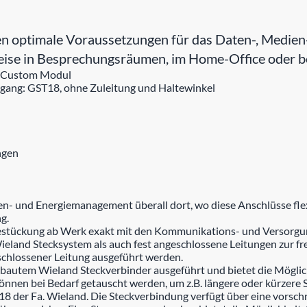
ptimale Voraussetzungen für das Daten-, Medien-
sweise in Besprechungsräumen, im Home-Office oder 
x Custom Modul
sgang: GST18, ohne Zuleitung und Haltewinkel
ngen
n- und Energiemanagement überall dort, wo diese Anschlüsse flex
g.
estückung ab Werk exakt mit den Kommunikations- und Versorgungs
ieland Stecksystem als auch fest angeschlossene Leitungen zur f
schlossener Leitung ausgeführt werden.
gebautem Wieland Steckverbinder ausgeführt und bietet die Möglic
n können bei Bedarf getauscht werden, um z.B. längere oder kürze
8 der Fa. Wieland. Die Steckverbindung verfügt über eine vorschr