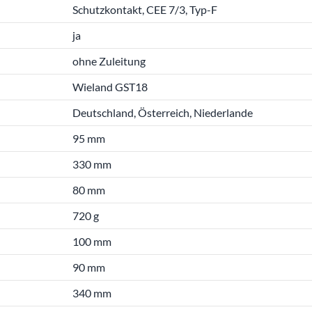
Schutzkontakt, CEE 7/3, Typ-F
ja
ohne Zuleitung
Wieland GST18
Deutschland, Österreich, Niederlande
95 mm
330 mm
80 mm
720 g
100 mm
90 mm
340 mm