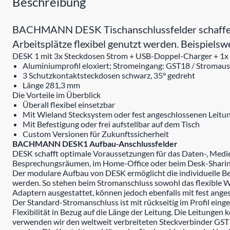
Beschreibung
BACHMANN DESK Tischanschlussfelder schaffen o
Arbeitsplätze flexibel genutzt werden. Beispiel
DESK 1 mit 3x Steckdosen Strom + USB-Doppel-Charger + 1
Aluminiumprofil eloxiert; Stromeingang: GST18 / Stromau
3 Schutzkontaktsteckdosen schwarz, 35° gedreht
Länge 281,3 mm
Die Vorteile im Überblick
Überall flexibel einsetzbar
Mit Wieland Stecksystem oder fest angeschlossenen Leitu
Mit Befestigung oder frei aufstellbar auf dem Tisch
Custom Versionen für Zukunftssicherheit
BACHMANN DESK1 Aufbau-Anschlussfelder
DESK schafft optimale Voraussetzungen für das Daten-, Medie
Besprechungsräumen, im Home-Office oder beim Desk-Sharin
Der modulare Aufbau von DESK ermöglicht die individuelle B
werden. So stehen beim Stromanschluss sowohl das flexible W
Adaptern ausgestattet, können jedoch ebenfalls mit fest ange
Der Standard-Stromanschluss ist mit rückseitig im Profil ein
Flexibilität in Bezug auf die Länge der Leitung. Die Leitunge
verwenden wir den weltweit verbreiteten Steckverbinder GST1