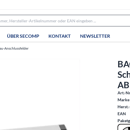
ÜBER SECOMP
KONTAKT
NEWSLETTER
au-Anschlussfelder
BA
Sc
AB
Art.-Nr
Marke 
Herst.-
EAN
Paketg