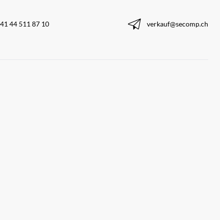
41 44 511 87 10
verkauf@secomp.ch