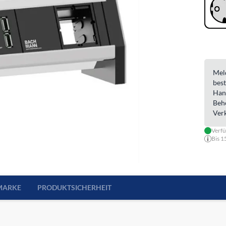
Meld
best
Han
Beh
Ver
Verf
Bis 1
MARKE
PRODUKTSICHERHEIT