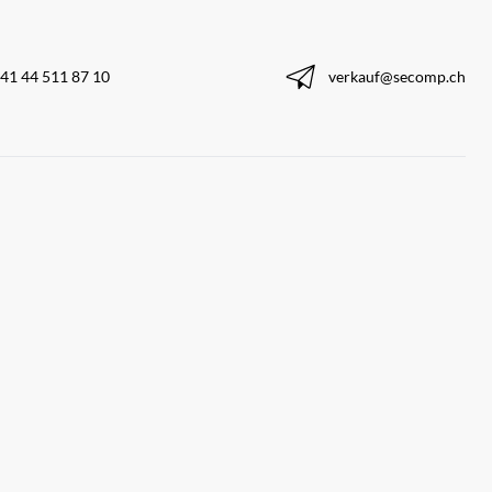
41 44 511 87 10
verkauf@secomp.ch