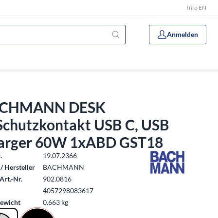
Info EN
Anmelden
CHMANN DESK
Schutzkontakt USB C, USB
arger 60W 1xABD GST18
.
19.07.2366
/ Hersteller
BACHMANN
Art.-Nr.
902.0816
4057298083617
ewicht
0.663 kg