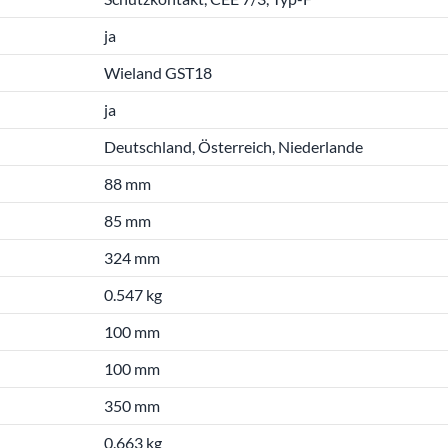
ja
Wieland GST18
ja
Deutschland, Österreich, Niederlande
88 mm
85 mm
324 mm
0.547 kg
100 mm
100 mm
350 mm
0.663 kg