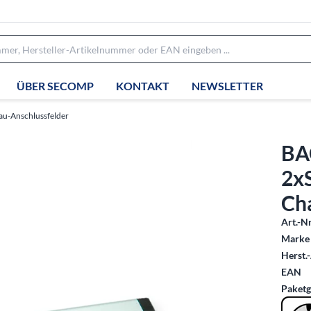
ÜBER SECOMP
KONTAKT
NEWSLETTER
au-Anschlussfelder
BA
2x
Ch
Art.-Nr
Marke 
Herst.-
EAN
Paketg