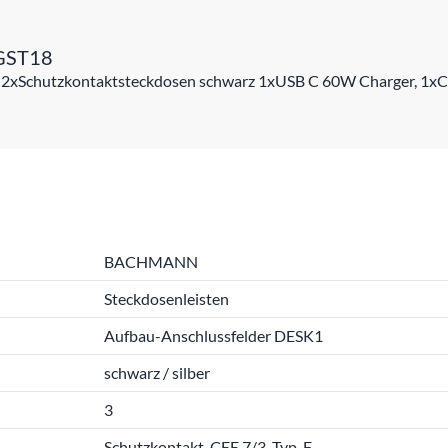
GST18
, 2xSchutzkontaktsteckdosen schwarz 1xUSB C 60W Charger, 1x
BACHMANN
Steckdosenleisten
Aufbau-Anschlussfelder DESK1
schwarz / silber
3
Schutzkontakt, CEE 7/3, Typ-F