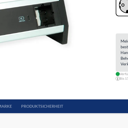
Meld
best
Han
Beh
Ver
Verf
Bis 1
MARKE
PRODUKTSICHERHEIT