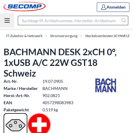
Anmelden
IT-Zubehör & Netzwerk
Stromversorgung
Steckdosenleisten SCHWEIZ
BACHMANN DESK 2xCH 0°,
1xUSB A/C 22W GST18
Schweiz
Art.-Nr.
19.07.0905
Marke / Hersteller
BACHMANN
Herst.-Art.-Nr.
902.0821
EAN
4057298083983
Paketgewicht
0.519 kg