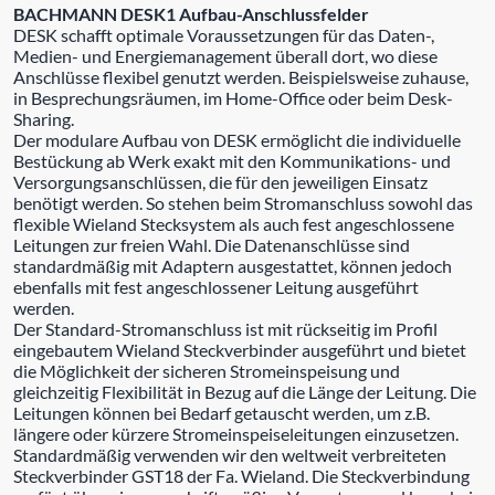
BACHMANN DESK1 Aufbau-Anschlussfelder
DESK schafft optimale Voraussetzungen für das Daten-,
Medien- und Energiemanagement überall dort, wo diese
Anschlüsse flexibel genutzt werden. Beispielsweise zuhause,
in Besprechungsräumen, im Home-Office oder beim Desk-
Sharing.
Der modulare Aufbau von DESK ermöglicht die individuelle
Bestückung ab Werk exakt mit den Kommunikations- und
Versorgungsanschlüssen, die für den jeweiligen Einsatz
benötigt werden. So stehen beim Stromanschluss sowohl das
flexible Wieland Stecksystem als auch fest angeschlossene
Leitungen zur freien Wahl. Die Datenanschlüsse sind
standardmäßig mit Adaptern ausgestattet, können jedoch
ebenfalls mit fest angeschlossener Leitung ausgeführt
werden.
Der Standard-Stromanschluss ist mit rückseitig im Profil
eingebautem Wieland Steckverbinder ausgeführt und bietet
die Möglichkeit der sicheren Stromeinspeisung und
gleichzeitig Flexibilität in Bezug auf die Länge der Leitung. Die
Leitungen können bei Bedarf getauscht werden, um z.B.
längere oder kürzere Stromeinspeiseleitungen einzusetzen.
Standardmäßig verwenden wir den weltweit verbreiteten
Steckverbinder GST18 der Fa. Wieland. Die Steckverbindung