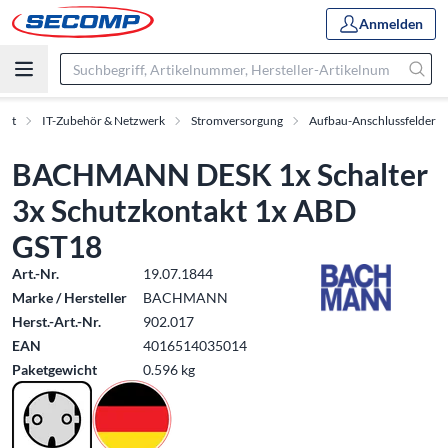
Anmelden
ent
IT-Zubehör & Netzwerk
Stromversorgung
Aufbau-Anschlussfelder
BACHMANN DESK 1x Schalter
3x Schutzkontakt 1x ABD
GST18
Art.-Nr.
19.07.1844
Marke / Hersteller
BACHMANN
Herst.-Art.-Nr.
902.017
EAN
4016514035014
Paketgewicht
0.596 kg