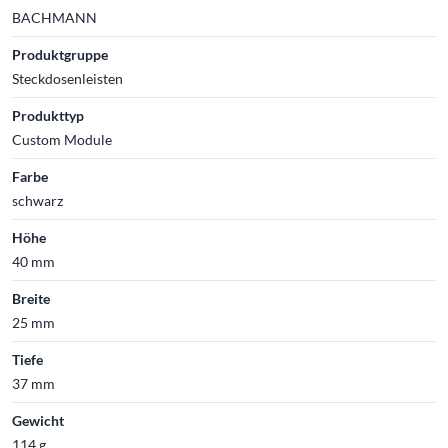
BACHMANN
Produktgruppe
Steckdosenleisten
Produkttyp
Custom Module
Farbe
schwarz
Höhe
40 mm
Breite
25 mm
Tiefe
37 mm
Gewicht
114 g