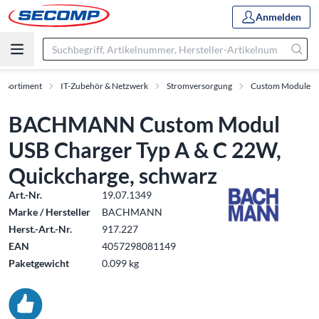
Anmelden
Sortiment
IT-Zubehör & Netzwerk
Stromversorgung
Custom Module
BACHMANN Custom Modul
USB Charger Typ A & C 22W,
Quickcharge, schwarz
Art.-Nr.
19.07.1349
Marke / Hersteller
BACHMANN
Herst.-Art.-Nr.
917.227
EAN
4057298081149
Paketgewicht
0.099 kg