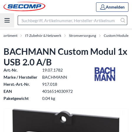
Anmelden
Sortiment
IT-Zubehör & Netzwerk
Stromversorgung
Custom Module
BACHMANN Custom Modul 1x
USB 2.0 A/B
Art.-Nr.
19.07.1782
Marke / Hersteller
BACHMANN
Herst.-Art.-Nr.
917.018
EAN
4016514030972
Paketgewicht
0.04 kg