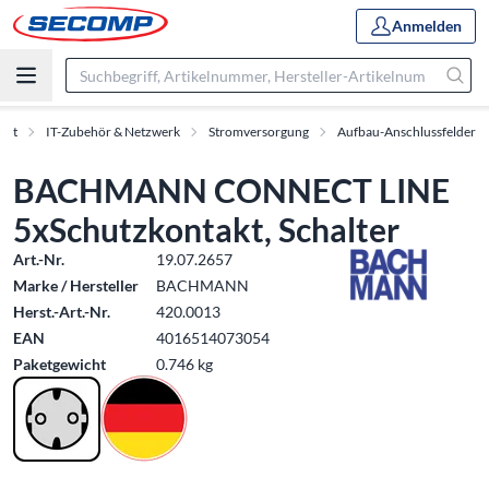
Anmelden
ent
IT-Zubehör & Netzwerk
Stromversorgung
Aufbau-Anschlussfelder
BACHMANN CONNECT LINE
5xSchutzkontakt, Schalter
Art.-Nr.
19.07.2657
Marke / Hersteller
BACHMANN
Herst.-Art.-Nr.
420.0013
EAN
4016514073054
Paketgewicht
0.746 kg