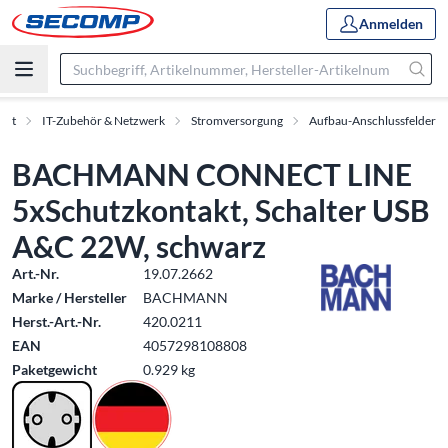
Anmelden
ent
IT-Zubehör & Netzwerk
Stromversorgung
Aufbau-Anschlussfelder
BACHMANN CONNECT LINE
5xSchutzkontakt, Schalter USB
A&C 22W, schwarz
Art.-Nr.
19.07.2662
Marke / Hersteller
BACHMANN
Herst.-Art.-Nr.
420.0211
EAN
4057298108808
Paketgewicht
0.929 kg