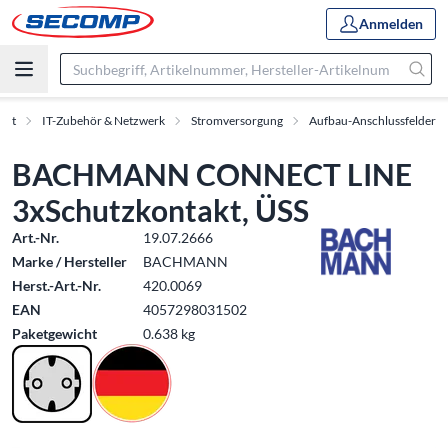
Anmelden
ent
IT-Zubehör & Netzwerk
Stromversorgung
Aufbau-Anschlussfelder
BACHMANN CONNECT LINE
3xSchutzkontakt, ÜSS
Art.-Nr.
19.07.2666
Marke / Hersteller
BACHMANN
Herst.-Art.-Nr.
420.0069
EAN
4057298031502
Paketgewicht
0.638 kg