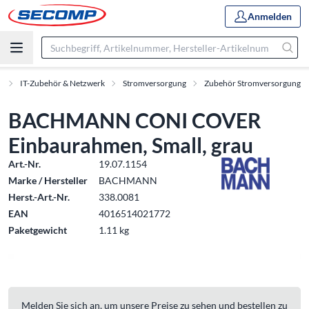
Anmelden
t
IT-Zubehör & Netzwerk
Stromversorgung
Zubehör Stromversorgung
BACHMANN CONI COVER
Einbaurahmen, Small, grau
Art.-Nr.
19.07.1154
Marke / Hersteller
BACHMANN
Herst.-Art.-Nr.
338.0081
EAN
4016514021772
Paketgewicht
1.11 kg
Melden Sie sich an, um unsere Preise zu sehen und bestellen zu