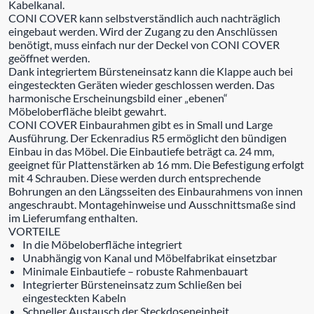
Kabelkanal.
CONI COVER kann selbstverständlich auch nachträglich
eingebaut werden. Wird der Zugang zu den Anschlüssen
benötigt, muss einfach nur der Deckel von CONI COVER
geöffnet werden.
Dank integriertem Bürsteneinsatz kann die Klappe auch bei
eingesteckten Geräten wieder geschlossen werden. Das
harmonische Erscheinungsbild einer „ebenen“
Möbeloberfläche bleibt gewahrt.
CONI COVER Einbaurahmen gibt es in Small und Large
Ausführung. Der Eckenradius R5 ermöglicht den bündigen
Einbau in das Möbel. Die Einbautiefe beträgt ca. 24 mm,
geeignet für Plattenstärken ab 16 mm. Die Befestigung erfolgt
mit 4 Schrauben. Diese werden durch entsprechende
Bohrungen an den Längsseiten des Einbaurahmens von innen
angeschraubt. Montagehinweise und Ausschnittsmaße sind
im Lieferumfang enthalten.
VORTEILE
In die Möbeloberfläche integriert
Unabhängig von Kanal und Möbelfabrikat einsetzbar
Minimale Einbautiefe – robuste Rahmenbauart
Integrierter Bürsteneinsatz zum Schließen bei
eingesteckten Kabeln
Schneller Austausch der Steckdoseneinheit