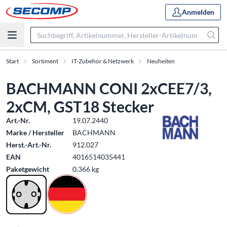
Anmelden
Start
Sortiment
IT-Zubehör & Netzwerk
Neuheiten
BACHMANN CONI 2xCEE7/3,
2xCM, GST18 Stecker
Art.-Nr.
19.07.2440
Marke / Hersteller
BACHMANN
Herst.-Art.-Nr.
912.027
EAN
4016514035441
Paketgewicht
0.366 kg