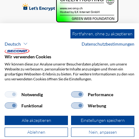
Fortfahren, ohne zu akzeptieren
Deutsch
Datenschutzbestimmungen
Wir verwenden Cookies
Wir können diese zur Analyse unserer Besucherdaten platzieren, um unsere
Webseite zu verbessern, personalisierte Inhalte anzuzeigen und Ihnen ein
großartiges Webseiten-Erlebnis zu bieten. Für weitere Informationen zu den von
uns verwendeten Cookies öffnen Sie die Einstellungen.
Brands
Impressum
AGB
Haftungsausschluss
Datenschutz
Versandkosten
Notwendig
Performance
Funktional
Werbung
Alle akzeptieren
Einstellungen speichern
Ablehnen
Nein, anpassen
© 2026 SECOMP AG. Alle Rechte vorbehalten.
powered by polynorm