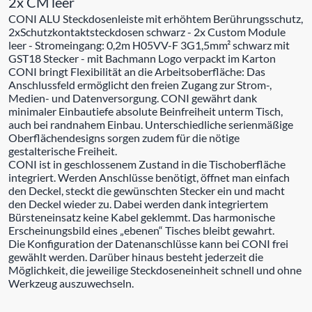
2x CM leer
CONI ALU Steckdosenleiste mit erhöhtem Berührungsschutz,
2xSchutzkontaktsteckdosen schwarz - 2x Custom Module
leer - Stromeingang: 0,2m H05VV-F 3G1,5mm² schwarz mit
GST18 Stecker - mit Bachmann Logo verpackt im Karton
CONI bringt Flexibilität an die Arbeitsoberfläche: Das
Anschlussfeld ermöglicht den freien Zugang zur Strom-,
Medien- und Datenversorgung. CONI gewährt dank
minimaler Einbautiefe absolute Beinfreiheit unterm Tisch,
auch bei randnahem Einbau. Unterschiedliche serienmäßige
Oberflächendesigns sorgen zudem für die nötige
gestalterische Freiheit.
CONI ist in geschlossenem Zustand in die Tischoberfläche
integriert. Werden Anschlüsse benötigt, öffnet man einfach
den Deckel, steckt die gewünschten Stecker ein und macht
den Deckel wieder zu. Dabei werden dank integriertem
Bürsteneinsatz keine Kabel geklemmt. Das harmonische
Erscheinungsbild eines „ebenen“ Tisches bleibt gewahrt.
Die Konfiguration der Datenanschlüsse kann bei CONI frei
gewählt werden. Darüber hinaus besteht jederzeit die
Möglichkeit, die jeweilige Steckdoseneinheit schnell und ohne
Werkzeug auszuwechseln.