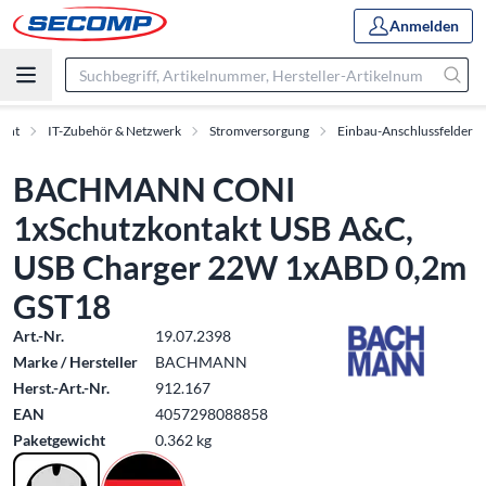
Anmelden
ment
IT-Zubehör & Netzwerk
Stromversorgung
Einbau-Anschlussfelder
BACHMANN CONI
1xSchutzkontakt USB A&C,
USB Charger 22W 1xABD 0,2m
GST18
Art.-Nr.
19.07.2398
Marke / Hersteller
BACHMANN
Herst.-Art.-Nr.
912.167
EAN
4057298088858
Paketgewicht
0.362 kg