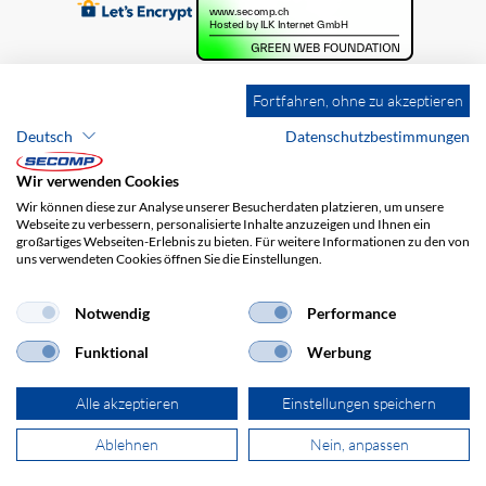
Fortfahren, ohne zu akzeptieren
Deutsch
Datenschutzbestimmungen
Wir verwenden Cookies
Wir können diese zur Analyse unserer Besucherdaten platzieren, um unsere
Webseite zu verbessern, personalisierte Inhalte anzuzeigen und Ihnen ein
großartiges Webseiten-Erlebnis zu bieten. Für weitere Informationen zu den von
uns verwendeten Cookies öffnen Sie die Einstellungen.
Brands
Impressum
AGB
Haftungsausschluss
Datenschutz
Versandkosten
Notwendig
Performance
Funktional
Werbung
Alle akzeptieren
Einstellungen speichern
Ablehnen
Nein, anpassen
© 2026 SECOMP AG. Alle Rechte vorbehalten.
powered by polynorm