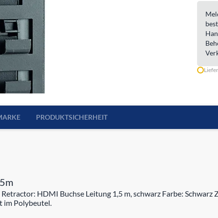
Meld
best
Han
Beh
Ver
Liefe
MARKE
PRODUKTSICHERHEIT
,5m
etractor: HDMI Buchse Leitung 1,5 m, schwarz Farbe: Schwarz 
 im Polybeutel.