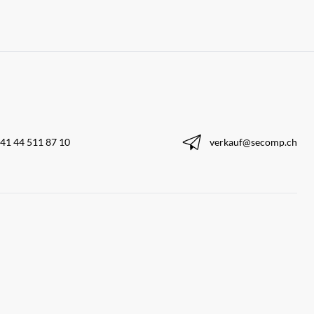
41 44 511 87 10
verkauf@secomp.ch