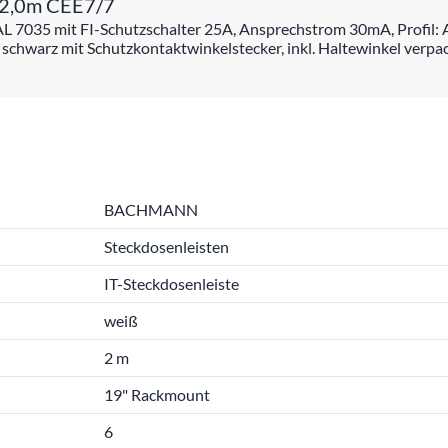
 2,0m CEE7/7
AL 7035 mit FI-Schutzschalter 25A, Ansprechstrom 30mA, Profil
arz mit Schutzkontaktwinkelstecker, inkl. Haltewinkel verpac
BACHMANN
Steckdosenleisten
IT-Steckdosenleiste
weiß
2 m
19" Rackmount
6