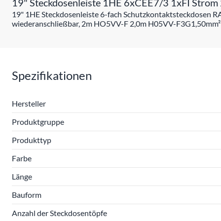
19" Steckdosenleiste 1HE 6xCEE7/3 1xFI Strom
19" 1HE Steckdosenleiste 6-fach Schutzkontaktsteckdosen R
wiederanschließbar, 2m HO5VV-F 2,0m H05VV-F3G1,50mm² schw
Spezifikationen
Hersteller
Produktgruppe
Produkttyp
Farbe
Länge
Bauform
Anzahl der Steckdosentöpfe