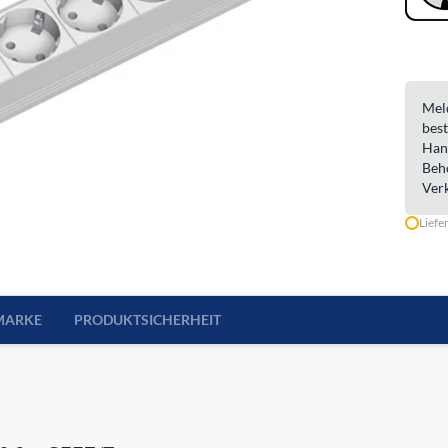
Meld
best
Han
Beh
Ver
Liefe
MARKE
PRODUKTSICHERHEIT