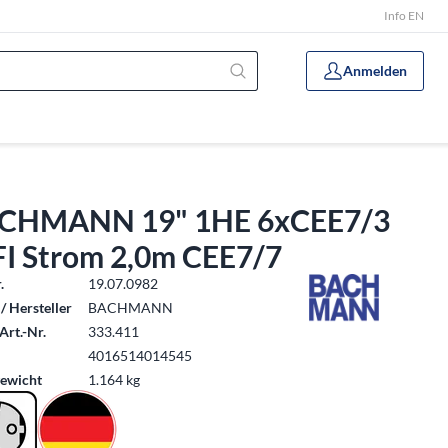
Info EN
Anmelden
CHMANN 19" 1HE 6xCEE7/3
FI Strom 2,0m CEE7/7
.
19.07.0982
/ Hersteller
BACHMANN
Art.-Nr.
333.411
4016514014545
ewicht
1.164 kg