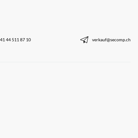
41 44 511 87 10
verkauf@secomp.ch