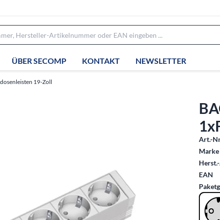
ÜBER SECOMP
KONTAKT
NEWSLETTER
dosenleisten 19-Zoll
BA
1x
Art.-Nr
Marke 
Herst.-
EAN
Paketg