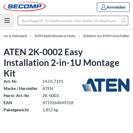
Anmelden
behör & Netzwerk
KVM Switchboxen & Hubs
Zubehör für KVM Umschalter
ATEN 2K-0002 Easy
Installation 2-in-1U Montage
Kit
Art.-Nr.
14.01.7191
Marke / Hersteller
ATEN
Herst.-Art.-Nr.
2K-0003
EAN
4719264649318
Paketgewicht
1.852 kg