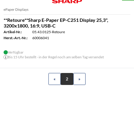
ePaper Displays
**Retoure**Sharp E-Paper EP-C251 Display 25,3",
3200x1800, 16:9, USB-C
Artikel-Nr.:
05.43.0125-Retoure
Herst.-Art.-Nr.:
60006041
Verfügbar
Bis 15 Uhr bestellt - in der Regel noch am selben Tag versendet
«
2
»