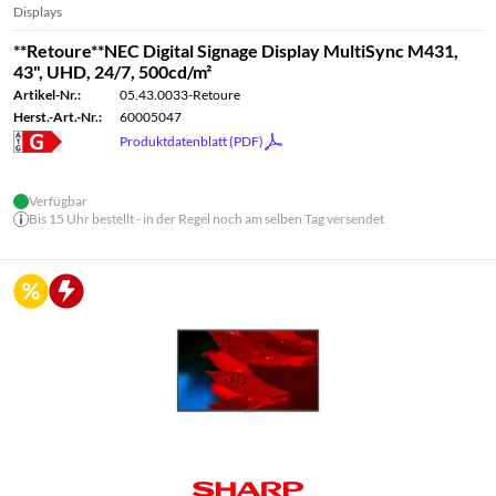
Displays
**Retoure**NEC Digital Signage Display MultiSync M431,
43", UHD, 24/7, 500cd/m²
Artikel-Nr.:
05.43.0033-Retoure
Herst.-Art.-Nr.:
60005047
Produktdatenblatt (PDF)
Verfügbar
Bis 15 Uhr bestellt - in der Regel noch am selben Tag versendet