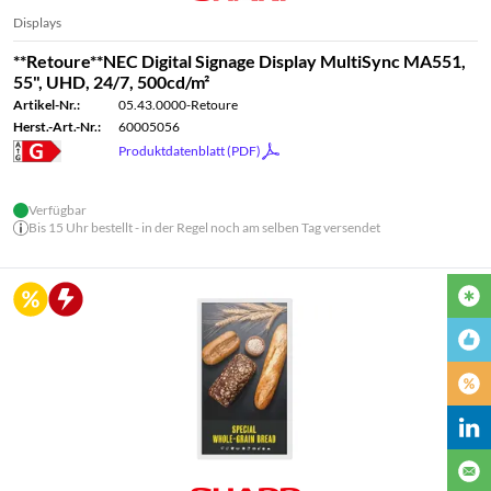
Displays
**Retoure**NEC Digital Signage Display MultiSync MA551,
55", UHD, 24/7, 500cd/m²
Artikel-Nr.:
05.43.0000-Retoure
Herst.-Art.-Nr.:
60005056
Produktdatenblatt (PDF)
Verfügbar
Bis 15 Uhr bestellt - in der Regel noch am selben Tag versendet