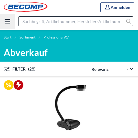
Anmelden
Start
Sortiment
Professional AV
Abverkauf
FILTER
(28)