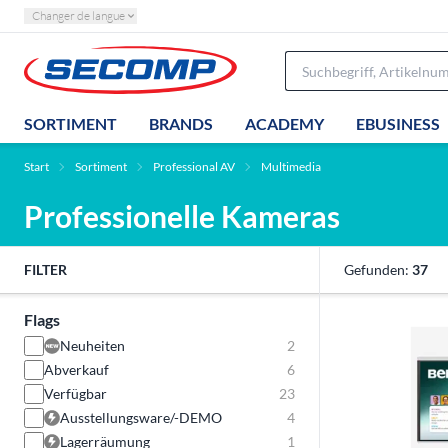
Changer de langue
SORTIMENT
BRANDS
ACADEMY
EBUSINESS
Start
Sortiment
Professional AV
Multimedia
Professionelle Kameras
FILTER
Gefunden:
37
Flags
Neuheiten
2
Abverkauf
6
Verfügbar
23
Ausstellungsware/-DEMO
4
Lagerräumung
1