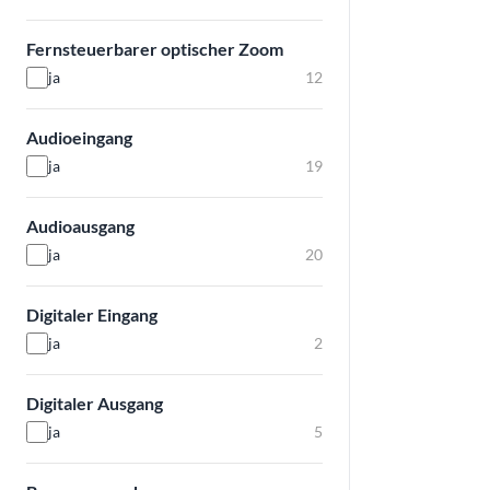
Fernsteuerbarer optischer Zoom
ja
12
Audioeingang
ja
19
Audioausgang
ja
20
Digitaler Eingang
ja
2
Digitaler Ausgang
ja
5