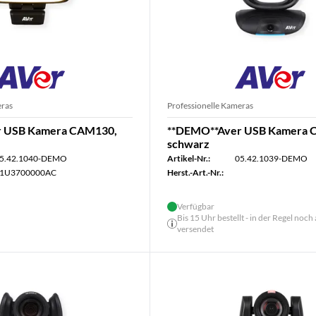
eras
Professionelle Kameras
r USB Kamera CAM130,
**DEMO**Aver USB Kamera 
schwarz
5.42.1040-DEMO
Artikel-Nr.:
05.42.1039-DEMO
1U3700000AC
Herst.-Art.-Nr.:
Verfügbar
Bis 15 Uhr bestellt - in der Regel noch
versendet