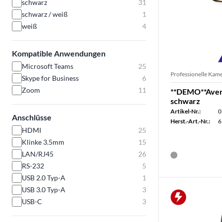
schwarz
31
schwarz / weiß
1
weiß
4
Kompatible Anwendungen
Microsoft Teams
25
Professionelle Kam
Skype for Business
6
Zoom
11
**DEMO**Ave
schwarz
Artikel-Nr.:
0
Anschlüsse
Herst.-Art.-Nr.:
6
HDMI
25
Klinke 3.5mm
15
LAN/RJ45
26
RS-232
5
USB 2.0 Typ-A
1
USB 3.0 Typ-A
3
USB-C
3