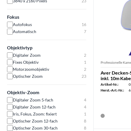
3840 x 2160 Pixels
23
Fokus
Autofokus
16
Automatisch
7
Objektivtyp
Digitaler Zoom
2
Fixes Objektiv
1
Professionelle Kam
Motorzoomobjektiv
2
Aver Decken-
Optischer Zoom
23
inkl. 10m Kabe
Artikel-Nr.:
0
Herst.-Art.-Nr.:
6
Objektiv-Zoom
Digitaler Zoom 5-fach
4
Digitaler Zoom 12-fach
4
Iris, Fokus, Zoom: fixiert
1
Optischer Zoom 12-fach
8
Optischer Zoom 30-fach
8