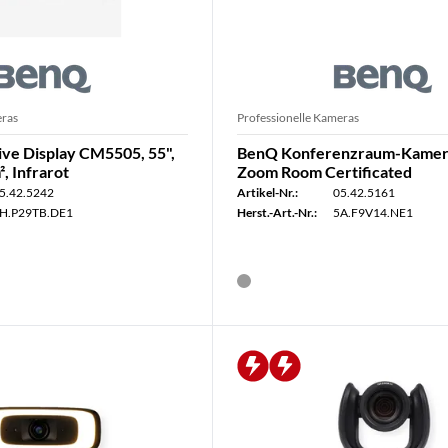
eras
Professionelle Kameras
ive Display CM5505, 55",
BenQ Konferenzraum-Kamer
, Infrarot
Zoom Room Certificated
5.42.5242
Artikel-Nr.:
05.42.5161
H.P29TB.DE1
Herst.-Art.-Nr.:
5A.F9V14.NE1