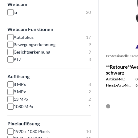
Webcam
ja
20
Webcam Funktionen
Autofokus
17
Bewegungserkennung
9
Gesichtserkennung
9
Professionelle Kam
PTZ
3
**Retoure**A
schwarz
Auflösung
Artikel-Nr.:
0
8 MPx
8
Herst.-Art.-Nr.:
6
9 MPx
2
13 MPx
2
1080 MPx
1
Pixelauflösung
1920 x 1080 Pixels
10