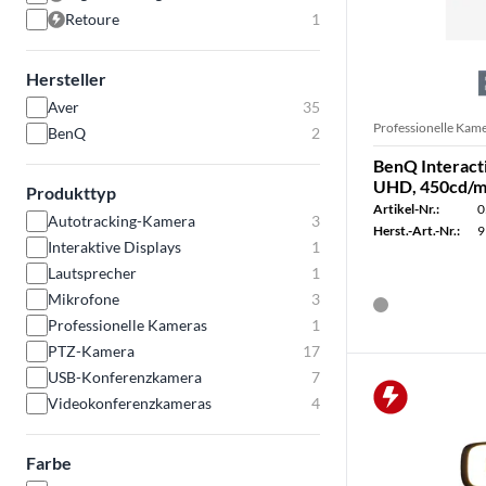
Retoure
1
Hersteller
Aver
35
Professionelle Kam
BenQ
2
BenQ Interact
UHD, 450cd/m²
Produkttyp
Artikel-Nr.:
0
Autotracking-Kamera
3
Herst.-Art.-Nr.:
9
Interaktive Displays
1
Lautsprecher
1
Mikrofone
3
Professionelle Kameras
1
PTZ-Kamera
17
USB-Konferenzkamera
7
Videokonferenzkameras
4
Farbe