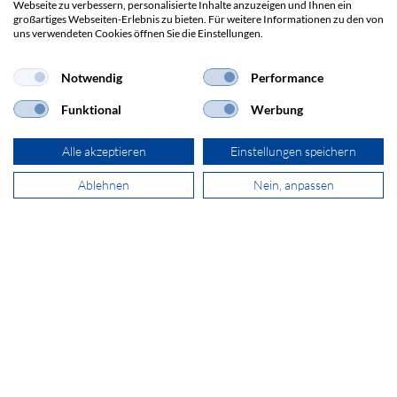
Webseite zu verbessern, personalisierte Inhalte anzuzeigen und Ihnen ein
Grindelstrasse 6
großartiges Webseiten-Erlebnis zu bieten. Für weitere Informationen zu den von
8303 Bassersdorf
uns verwendeten Cookies öffnen Sie die Einstellungen.
Notwendig
Performance
+41 44 511 87 10
Funktional
Werbung
verkauf@secomp.ch
Alle akzeptieren
Einstellungen speichern
Ablehnen
Nein, anpassen
Newsletter abonnieren