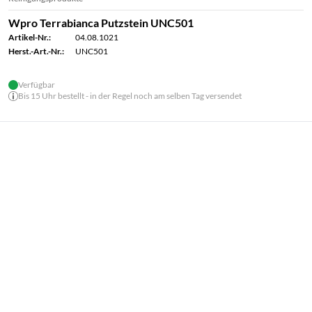
Wpro Terrabianca Putzstein UNC501
Artikel-Nr.:
04.08.1021
Herst.-Art.-Nr.:
UNC501
Verfügbar
Bis 15 Uhr bestellt - in der Regel noch am selben Tag versendet