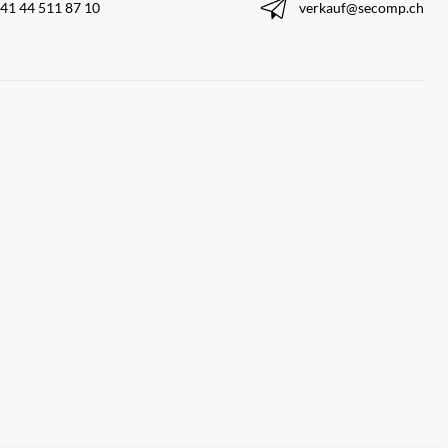
41 44 511 87 10
verkauf@secomp.ch