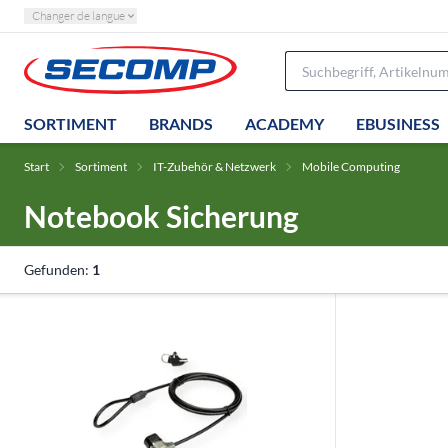
Changer de langue
SORTIMENT
BRANDS
ACADEMY
EBUSINESS
Start
Sortiment
IT-Zubehör & Netzwerk
Mobile Computing
Notebook Sicherung
Gefunden:
1