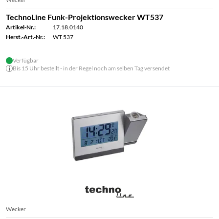
TechnoLine Funk-Projektionswecker WT537
Artikel-Nr.:
17.18.0140
Herst.-Art.-Nr.:
WT 537
Verfügbar
Bis 15 Uhr bestellt - in der Regel noch am selben Tag versendet
Wecker