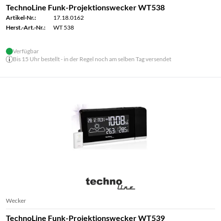
TechnoLine Funk-Projektionswecker WT538
Artikel-Nr.:
17.18.0162
Herst.-Art.-Nr.:
WT 538
Verfügbar
Bis 15 Uhr bestellt - in der Regel noch am selben Tag versendet
Wecker
TechnoLine Funk-Projektionswecker WT539