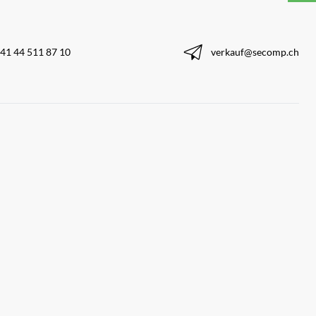
41 44 511 87 10
verkauf@secomp.ch