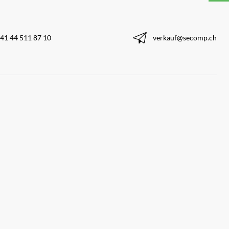
41 44 511 87 10
verkauf@secomp.ch