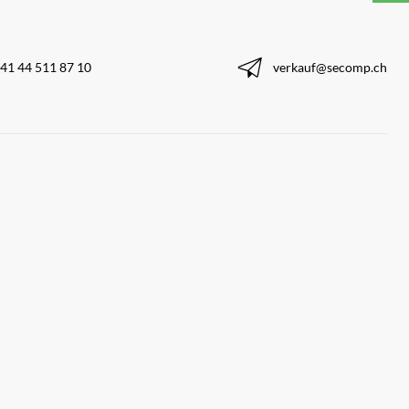
41 44 511 87 10
verkauf@secomp.ch