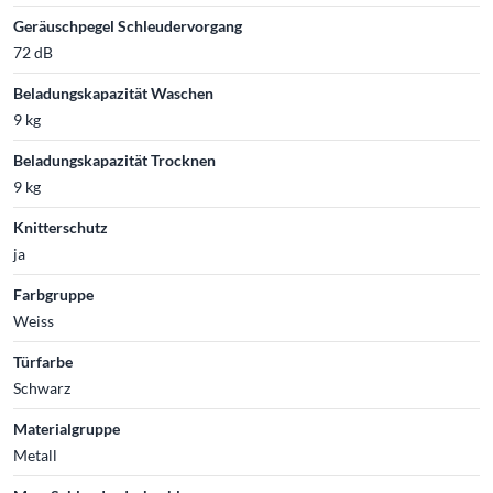
Geräuschpegel Schleudervorgang
72 dB
Beladungskapazität Waschen
9 kg
Beladungskapazität Trocknen
9 kg
Knitterschutz
ja
Farbgruppe
Weiss
Türfarbe
Schwarz
Materialgruppe
Metall