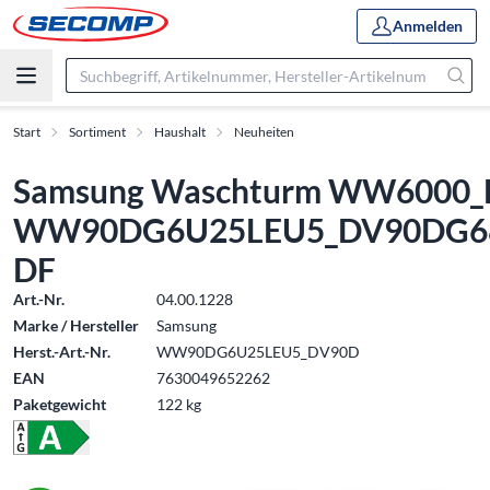
Anmelden
Start
Sortiment
Haushalt
Neuheiten
Samsung Waschturm WW6000_D
WW90DG6U25LEU5_DV90DG68
DF
Art.-Nr.
04.00.1228
Marke / Hersteller
Samsung
Herst.-Art.-Nr.
WW90DG6U25LEU5_DV90D
EAN
7630049652262
Paketgewicht
122 kg