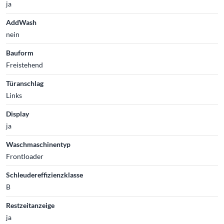
ja
AddWash
nein
Bauform
Freistehend
Türanschlag
Links
Display
ja
Waschmaschinentyp
Frontloader
Schleudereffizienzklasse
B
Restzeitanzeige
ja