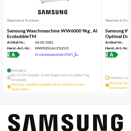
Waschen & Trocknen
Waschen & Troc
Samsung Waschmaschine WW6000 9kg , AI
Samsung Wäs
EcobubbleTM
Optimal Dry
Artikel-Nr.:
04.00.1082
Artikel-Nr.:
Herst.-Art.-Nr.:
WW90DG6U25LEU5
Herst.-Art.-Nr.:
Produktdatenblatt (PDF)
Verfügbar
Bis 15 Uhr bestellt - in der Regel noch am selben Tag
Lieferbar ca.
versendet
Wird per Spedi
Wird per Spedition geliefert & ist mit Mehrkosten
verbunden!
verbunden!