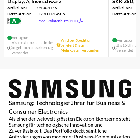
Display, A, Inox schwarz
SKK-ZSD, 3t
Artikel-Nr.:
04.00.1146
Artikel-Nr.:
Herst.-Art.-Nr.:
DV90F09F4SU5
Herst.-Art.-Nr.:
Produktdatenblatt (PDF)
Verfügbar
Wird per Spedition
Verfügbar
Bis 15 Uhr bestellt - in der
geliefert & ist mit
Bis 15 Uhr bes
Regel noch am selben Tag
Mehrkosten verbunden!
versendet
versendet
Samsung: Technologieführer für Business &
Consumer Electronics
Als einer der weltweit grössten Elektronikkonzerne steht
Samsung für technologische Innovation und
Zuverlässigkeit. Das Portfolio deckt sämtliche
Anforderungen von moderner Business-Kommunikation