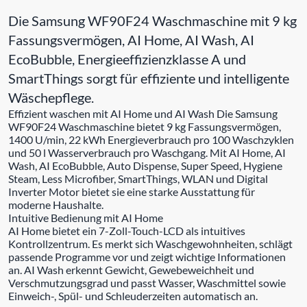
Die Samsung WF90F24 Waschmaschine mit 9 kg
Fassungsvermögen, AI Home, AI Wash, AI
EcoBubble, Energieeffizienzklasse A und
SmartThings sorgt für effiziente und intelligente
Wäschepflege.
Effizient waschen mit AI Home und AI Wash Die Samsung
WF90F24 Waschmaschine bietet 9 kg Fassungsvermögen,
1400 U/min, 22 kWh Energieverbrauch pro 100 Waschzyklen
und 50 l Wasserverbrauch pro Waschgang. Mit AI Home, AI
Wash, AI EcoBubble, Auto Dispense, Super Speed, Hygiene
Steam, Less Microfiber, SmartThings, WLAN und Digital
Inverter Motor bietet sie eine starke Ausstattung für
moderne Haushalte.
Intuitive Bedienung mit AI Home
AI Home bietet ein 7-Zoll-Touch-LCD als intuitives
Kontrollzentrum. Es merkt sich Waschgewohnheiten, schlägt
passende Programme vor und zeigt wichtige Informationen
an. AI Wash erkennt Gewicht, Gewebeweichheit und
Verschmutzungsgrad und passt Wasser, Waschmittel sowie
Einweich-, Spül- und Schleuderzeiten automatisch an.