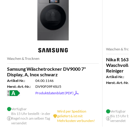
Waschen & Troc
Waschen & Trocknen
Nika R 163 
Waschvollau
Samsung Wäschetrockner DV9000 7"
Reiniger
Display, A, Inox schwarz
Artikel-Nr.:
Artikel-Nr.:
04.00.1146
Herst.-Art.-Nr.:
Herst.-Art.-Nr.:
DV90F09F4SU5
Produktdatenblatt (PDF)
Verfügbar
Wird per Spedition
Verfügbar
Bis 15 Uhr bestellt - in der
geliefert & ist mit
Bis 15 Uhr bes
Regel noch am selben Tag
Mehrkosten verbunden!
versendet
versendet