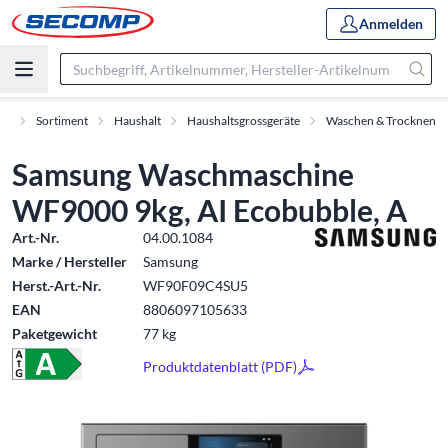
Anmelden
rt
Sortiment
Haushalt
Haushaltsgrossgeräte
Waschen & Trocknen
Samsung Waschmaschine
WF9000 9kg, AI Ecobubble, A
Art.-Nr.
04.00.1084
Marke / Hersteller
Samsung
Herst.-Art.-Nr.
WF90F09C4SU5
EAN
8806097105633
Paketgewicht
77 kg
Produktdatenblatt (PDF)