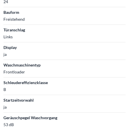
24
Bauform
Freistehend
Türanschlag
Links
Display
ja
Waschmaschinentyp
Frontloader
Schleudereffizienzklasse
B
Startzeitvorwahl
ja
Geräuschpegel Waschvorgang
53 dB