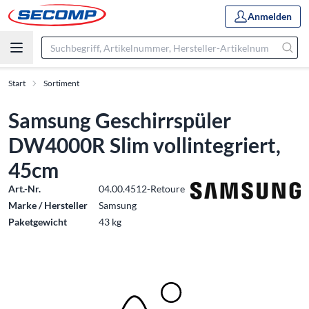
Anmelden
Start
Sortiment
Samsung Geschirrspüler
DW4000R Slim vollintegriert,
45cm
Art.-Nr.
04.00.4512-Retoure
Marke / Hersteller
Samsung
Paketgewicht
43 kg