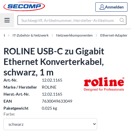
Anmelden
ent
IT-Zubehör & Netzwerk
Netzwerkkomponenten
Ethernet-Adapter
ROLINE USB-C zu Gigabit
Ethernet Konverterkabel,
schwarz, 1 m
Art.-Nr.
12.02.1165
Marke / Hersteller
ROLINE
Herst.-Art.-Nr.
12.02.1165
EAN
7630049633049
Paketgewicht
0.025 kg
Farbe: