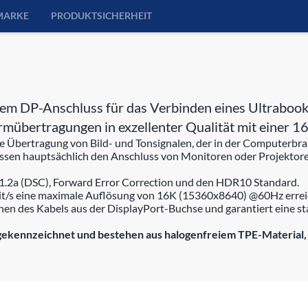
MARKE
PRODUKTSICHERHEIT
em DP-Anschluss für das Verbinden eines Ultrabook
hirmübertragungen in exzellenter Qualität mit eine
die Übertragung von Bild- und Tonsignalen, der in der Computerb
assen hauptsächlich den Anschluss von Monitoren oder Projekto
 1.2a (DSC), Forward Error Correction und den HDR10 Standard.
it/s eine maximale Auflösung von 16K (15360x8640) @60Hz errei
hen des Kabels aus der DisplayPort-Buchse und garantiert eine s
ekennzeichnet und bestehen aus halogenfreiem TPE-Material, a