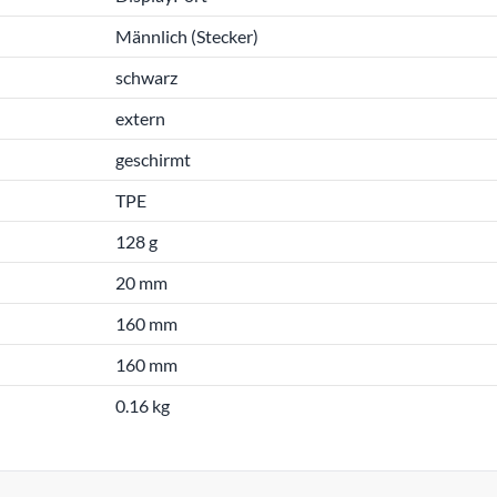
Männlich (Stecker)
schwarz
extern
geschirmt
TPE
128 g
20 mm
160 mm
160 mm
0.16 kg