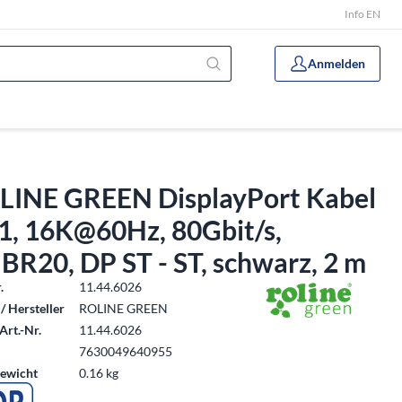
Info EN
Anmelden
LINE GREEN DisplayPort Kabel
.1, 16K@60Hz, 80Gbit/s,
R20, DP ST - ST, schwarz, 2 m
.
11.44.6026
/ Hersteller
ROLINE GREEN
Art.-Nr.
11.44.6026
7630049640955
ewicht
0.16 kg