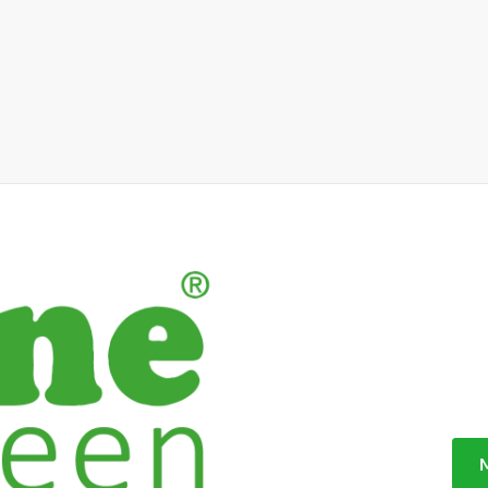
Helfen Sie unserer Umwel
Für unsere ROLINE GREEN Ser
Qualitätsprodukte ausgesucht,
Kunststoffkabelbinder verzic
Stattdessen werden die Produ
Die Kabel selbst bestehen aus
Mantelmaterial PVC zu verme