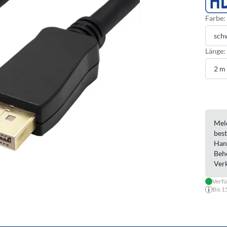
Farbe:
Länge:
Meld
best
Han
Beh
Ver
Verf
Bis 1