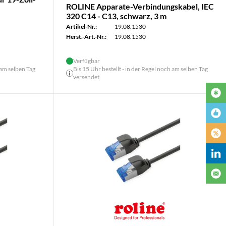
ROLINE Apparate-Verbindungskabel, IEC
320 C14 - C13, schwarz, 3 m
Artikel-Nr.:
19.08.1530
Herst.-Art.-Nr.:
19.08.1530
Verfügbar
 am selben Tag
Bis 15 Uhr bestellt - in der Regel noch am selben Tag
versendet