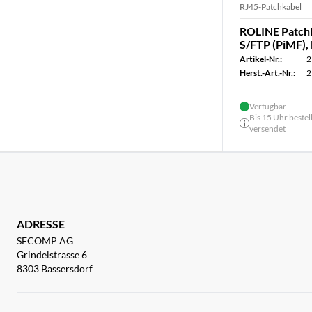
RJ45-Patchkabel
ROLINE Patchk
S/FTP (PiMF),
Artikel-Nr.:
2
Herst.-Art.-Nr.:
2
Verfügbar
Bis 15 Uhr bestel
versendet
ADRESSE
SECOMP AG
Grindelstrasse 6
8303 Bassersdorf