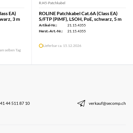
RJ45-Patchkabel
lass EA)
ROLINE Patchkabel Cat.6A (Class EA)
warz, 3 m
S/FTP (PiMF), LSOH, PoE, schwarz, 5 m
Artikel-Nr.:
21.15.4355
Herst.-Art.-Nr.:
21.15.4355
Lieferbar ca. 15.12.2026
 am selben Tag
41 44 511 87 10
verkauf@secomp.ch