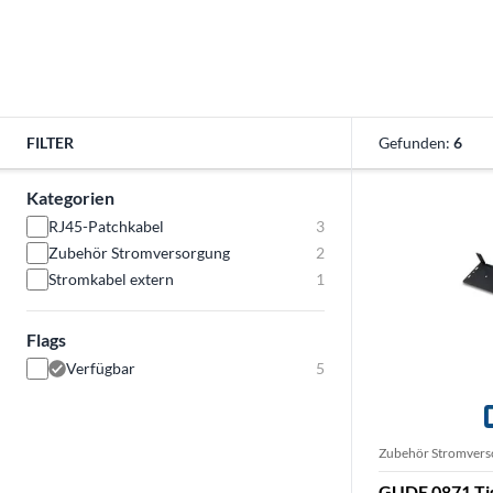
FILTER
Gefunden:
6
Kategorien
RJ45-Patchkabel
3
Zubehör Stromversorgung
2
Stromkabel extern
1
Flags
Verfügbar
5
Zubehör Stromvers
GUDE 0871 Ti