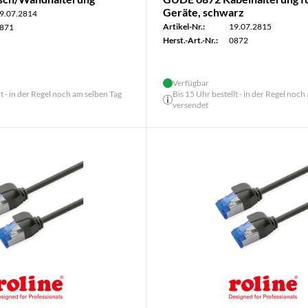
Geräte, schwarz
9.07.2814
Artikel-Nr.:
19.07.2815
871
Herst.-Art.-Nr.:
0872
Verfügbar
lt - in der Regel noch am selben Tag
Bis 15 Uhr bestellt - in der Regel noch
versendet