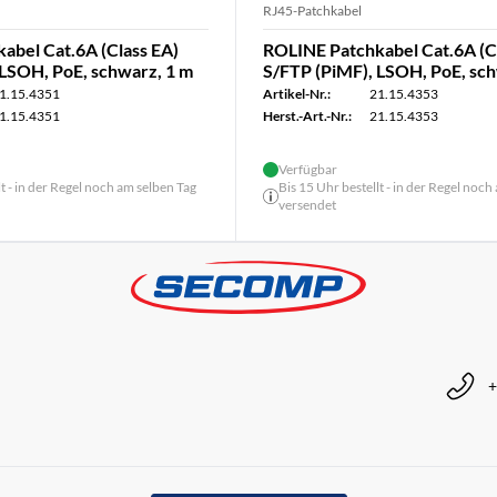
RJ45-Patchkabel
abel Cat.6A (Class EA)
ROLINE Patchkabel Cat.6A (C
 LSOH, PoE, schwarz, 1 m
S/FTP (PiMF), LSOH, PoE, sch
1.15.4351
Artikel-Nr.:
21.15.4353
1.15.4351
Herst.-Art.-Nr.:
21.15.4353
Verfügbar
lt - in der Regel noch am selben Tag
Bis 15 Uhr bestellt - in der Regel noch
versendet
+