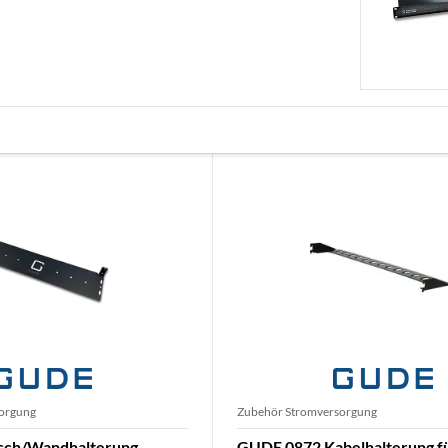
orgung
Zubehör Stromversorgung
sch/Wandhalterung
GUDE 0872 Kabelhalterung fü