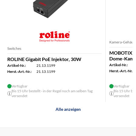
Kamera-Gehäus
Switches
MOBOTIX MO
Dome-Kame
ROLINE Gigabit PoE Injektor, 30W
Artikel-Nr.:
Artikel-Nr.:
21.13.1199
Herst.-Art.-Nr.:
Herst.-Art.-Nr.:
21.13.1199
Verfügbar
Verfügbar
Bis 15 Uhr bestellt - in der Regel noch am selben Tag
Bis 15 Uhr bes
versendet
versendet
Alle anzeigen