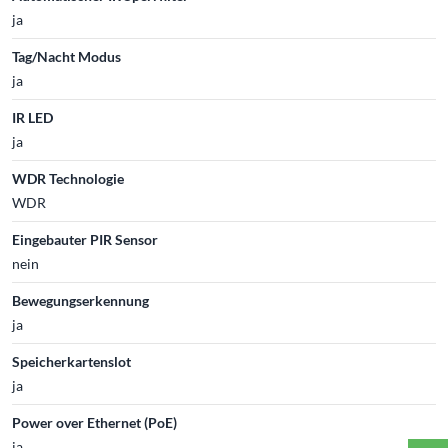
ja
Tag/Nacht Modus
ja
IR LED
ja
WDR Technologie
WDR
Eingebauter PIR Sensor
nein
Bewegungserkennung
ja
Speicherkartenslot
ja
Power over Ethernet (PoE)
ja