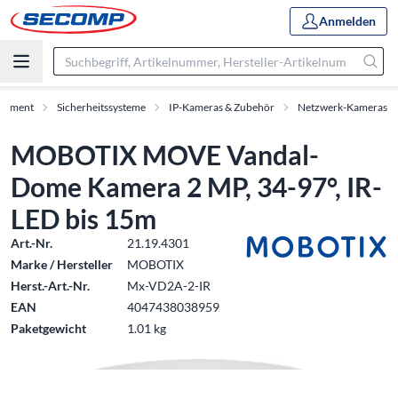
Anmelden
rtiment
Sicherheitssysteme
IP-Kameras & Zubehör
Netzwerk-Kameras
MOBOTIX MOVE Vandal-
Dome Kamera 2 MP, 34-97°, IR-
LED bis 15m
Art.-Nr.
21.19.4301
Marke / Hersteller
MOBOTIX
Herst.-Art.-Nr.
Mx-VD2A-2-IR
EAN
4047438038959
Paketgewicht
1.01 kg