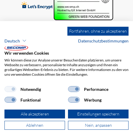
Fortfahren, ohne zu akzeptieren
Deutsch
Datenschutzbestimmungen
Wir verwenden Cookies
Wir können diese zur Analyse unserer Besucherdaten platzieren, um unsere
Webseite zu verbessern, personalisierte Inhalte anzuzeigen und Ihnen ein
großartiges Webseiten-Erlebnis zu bieten. Für weitere Informationen zu den von
uns verwendeten Cookies öffnen Sie die Einstellungen.
Brands
Impressum
AGB
Haftungsausschluss
Datenschutz
Versandkosten
Notwendig
Performance
Funktional
Werbung
Alle akzeptieren
Einstellungen speichern
Ablehnen
Nein, anpassen
© 2026 SECOMP AG. Alle Rechte vorbehalten.
powered by polynorm