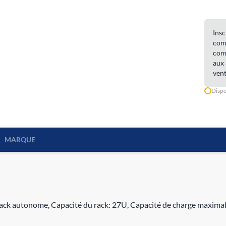
Insc
comm
comm
aux 
vent
Dispo
MARQUE
ack autonome, Capacité du rack: 27U, Capacité de charge maximale