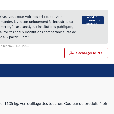
rivez-vous pour voir nos prix et pouvoir
Ouvrir
une
ander. Livraison uniquement à l'industrie, au
session
erce, à l'artisanat, aux institutions publiques,
autorités et aux institutions comparables. Pas de
e aux particuliers !
nible env. 31.08.2026
Télécharger le PDF
: 1135 kg, Verrouillage des touches, Couleur du produit: Noir