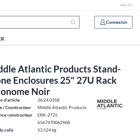
Info EN
Connexion
ER
dle Atlantic Products Stand-
one Enclosures 25" 27U Rack
tonome Noir
 d'article
26.24.0358
 / Constructeur
Middle Atlantic Products
nce constructeur
ERK-2725
6567470062968
du colis
53.524 kg