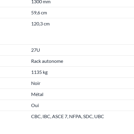
1300 mm
59,6 cm
120,3 cm
27U
Rack autonome
1135 kg
Noir
Métal
Oui
CBC, IBC, ASCE 7, NFPA, SDC, UBC