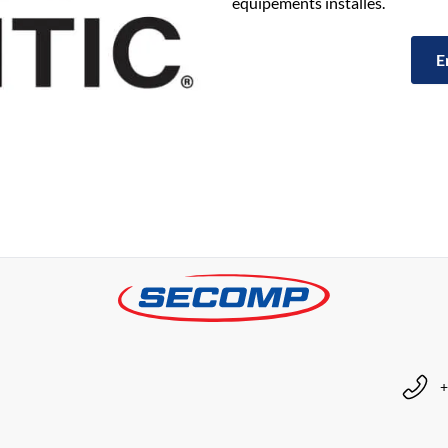
équipements installés.
E
+