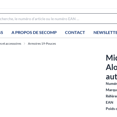
SS
A PROPOS DE SECOMP
CONTACT
NEWSLETT
 et accessoires
Armoires 19-Pouces
Mid
Al
au
Numéro
Marque
Référe
EAN
Poids 