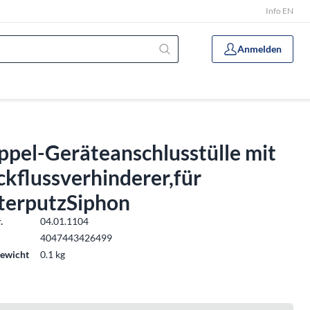
Info EN
Anmelden
ppel-Geräteanschlusstülle mit
kflussverhinderer,für
terputzSiphon
.
04.01.1104
4047443426499
ewicht
0.1 kg