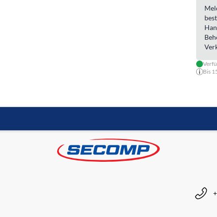
Meld
best
Han
Beh
Ver
Verf
Bis 1
+