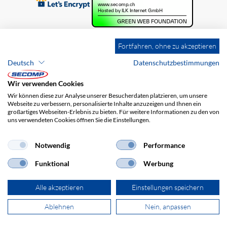
Fortfahren, ohne zu akzeptieren
Deutsch
Datenschutzbestimmungen
Wir verwenden Cookies
Wir können diese zur Analyse unserer Besucherdaten platzieren, um unsere
Webseite zu verbessern, personalisierte Inhalte anzuzeigen und Ihnen ein
großartiges Webseiten-Erlebnis zu bieten. Für weitere Informationen zu den von
uns verwendeten Cookies öffnen Sie die Einstellungen.
Brands
Impressum
AGB
Haftungsausschluss
Datenschutz
Versandkosten
Notwendig
Performance
Funktional
Werbung
Alle akzeptieren
Einstellungen speichern
Ablehnen
Nein, anpassen
© 2026 SECOMP AG. Alle Rechte vorbehalten.
powered by polynorm