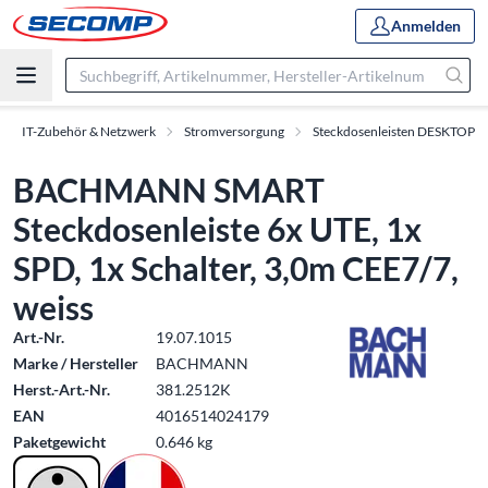
Anmelden
IT-Zubehör & Netzwerk
Stromversorgung
Steckdosenleisten DESKTOP
BACHMANN SMART
Steckdosenleiste 6x UTE, 1x
SPD, 1x Schalter, 3,0m CEE7/7,
weiss
Art.-Nr.
19.07.1015
Marke / Hersteller
BACHMANN
Herst.-Art.-Nr.
381.2512K
EAN
4016514024179
Paketgewicht
0.646 kg