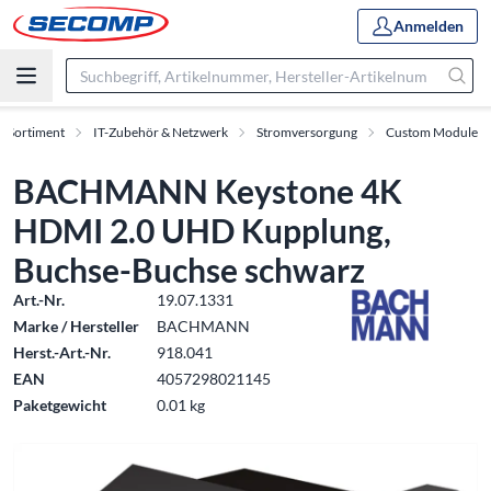
Anmelden
Sortiment
IT-Zubehör & Netzwerk
Stromversorgung
Custom Module
BACHMANN Keystone 4K
HDMI 2.0 UHD Kupplung,
Buchse-Buchse schwarz
Art.-Nr.
19.07.1331
Marke / Hersteller
BACHMANN
Herst.-Art.-Nr.
918.041
EAN
4057298021145
Paketgewicht
0.01 kg