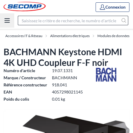
Connexion
Accessoires IT & Réseau
Alimentations électriques
Modules de données
BACHMANN Keystone HDMI
4K UHD Coupleur F-F noir
Numéro d'article
19.07.1331
Marque / Constructeur
BACHMANN
Référence constructeur
918.041
EAN
4057298021145
Poids du colis
0.01 kg