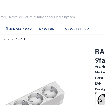
ÜBER SECOMP
KONTAKT
NEWSLETTER
dosenleisten 19-Zoll
BA
9fa
Art.-Nr
Marke 
Herst.-
EAN
Paketg