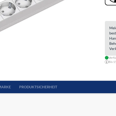
Meld
best
Han
Beh
Ver
Verf
Bis 1
MARKE
PRODUKTSICHERHEIT