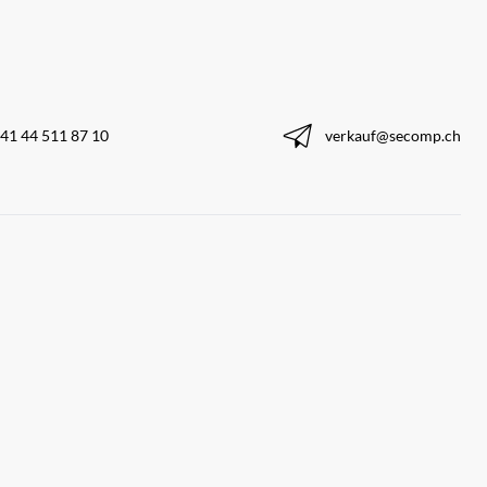
41 44 511 87 10
verkauf@secomp.ch