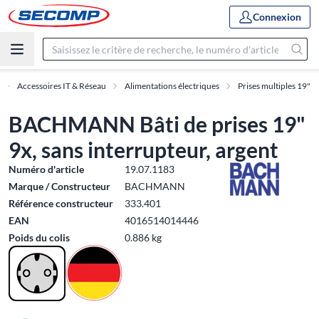
Connexion
Accessoires IT & Réseau
Alimentations électriques
Prises multiples 19"
BACHMANN Bâti de prises 19"
9x, sans interrupteur, argent
Numéro d'article
19.07.1183
Marque / Constructeur
BACHMANN
Référence constructeur
333.401
EAN
4016514014446
Poids du colis
0.886 kg