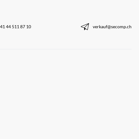
41 44 511 87 10
verkauf@secomp.ch