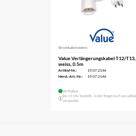
Stromkabel extern
Value Verlängerungskabel T12/T13,
weiss, 0.5m
Artikel-Nr.:
19.07.2146
Herst.-Art.-Nr.:
19.07.2146
Verfügbar
Bis 15 Uhr bestellt - in der Regel noch am selbe
versendet