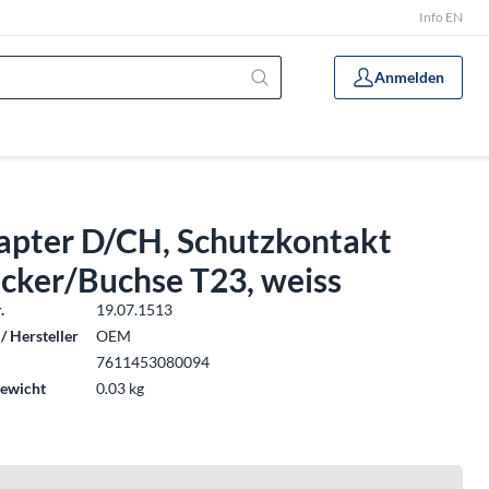
Info EN
Anmelden
apter D/CH, Schutzkontakt
ecker/Buchse T23, weiss
.
19.07.1513
/ Hersteller
OEM
7611453080094
ewicht
0.03 kg