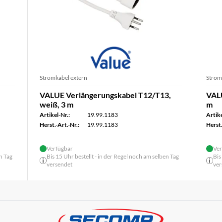
Stromkabel extern
Strom
VALUE Verlängerungskabel T12/T13,
VALU
weiß, 3 m
m
Artikel-Nr.:
19.99.1183
Artike
Herst.-Art.-Nr.:
19.99.1183
Herst.
Verfügbar
Ver
n Tag
Bis 15 Uhr bestellt - in der Regel noch am selben Tag
Bis
versendet
ver