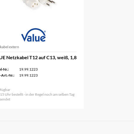
kabel extern
E Netzkabel T12 auf C13, weiß, 1,8
l-Nr.:
19.99.1223
-Art.-Nr.:
19.99.1223
fügbar
 15 Uhr bestellt - in der Regel noch am selben Tag
sendet